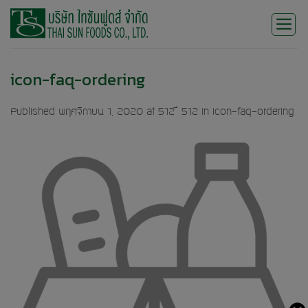
Skip
to
content
icon-faq-ordering
Published
พฤศจิกายน 1, 2020
at
512 × 512
in
icon-faq-ordering