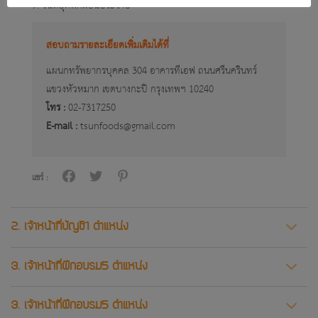
9. วันหยุดพักผ่อนประจำปี
สอบถามรายละเอียดเพิ่มเติมได้ที่
แผนกทรัพยากรบุคคล 304 อาคารทีเอฟ ถนนศรีนครินทร์
แขวงหัวหมาก เขตบางกะปิ กรุงเทพฯ 10240
โทร :
02-7317250
E-mail :
tsunfoods@gmail.com
แชร์ :
2. เจ้าหน้าที่บัญชี1 ตำแหน่ง
3. เจ้าหน้าที่ฝึกอบรม5 ตำแหน่ง
3. เจ้าหน้าที่ฝึกอบรม5 ตำแหน่ง