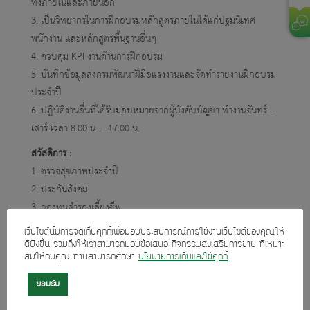
ทั้งภายในและภายนอก
3. เป็นวิทยากรในการฝึกอบรมหลักสูตรภายในได้แก่ปฐมนิเทศ
พนักงาน และหลักสูตรพื้นฐานอื่นๆ
4. ควบคุม KPI งานด้านการฝึกอบรม
5. บันทึกข้อมูลส่งกรมพัฒนาฝีมือแรงงานและจัดทำรายงานฝึกอบรม
ประจำปี
6. ปฏิบัติงานอื่นที่ได้รับมอบหมายจากผู้บังคับบัญชา ทำงานจันทร์ –
เสาร์ เวลา 8.00 น. – 17.00 น.
สวัสดิการ :
1. ตรวจสุขภาพประจำปี
2. ประกันสังคม
3. กองทุนสำรองเลี้ยงชีพ
4. ชุดยูนิฟอร์ม
เว็บไซต์นี้มีการจัดเก็บคุกกี้เพื่อมอบประสบการณ์การใช้งานเว็บไซต์ของคุณให้
5. โบนัสตามผลประกอบการและปรับเงินเดือนประจำปี
ดียิ่งขึ้น รวมถึงให้เราสามารถมอบข้อเสนอ กิจกรรมส่งเสริมการขาย ที่เหมาะ
6. ประกันชีวิตกลุ่ม
สมให้กับคุณ ท่านสามารถศึกษา
นโยบายการเก็บและใช้คุกกี้
7. เบี้ยขยัน
ยอมรับ
8. วันหยุดประเพณี 14 วัน