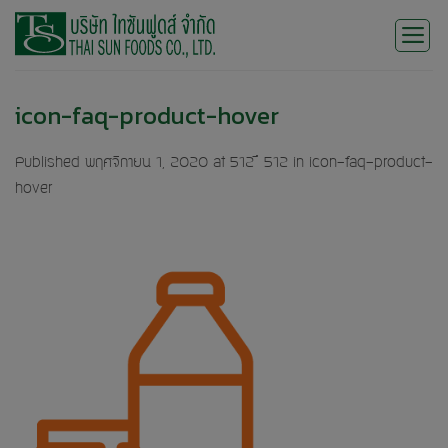
Skip
to
content
icon-faq-product-hover
Published
พฤศจิกายน 1, 2020
at
512 × 512
in
icon-faq-product-
hover