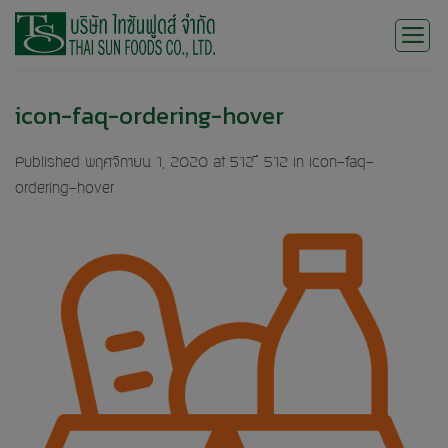
Skip
to
content
icon-faq-ordering-hover
Published
พฤศจิกายน 1, 2020
at
512 × 512
in
icon-faq-
ordering-hover