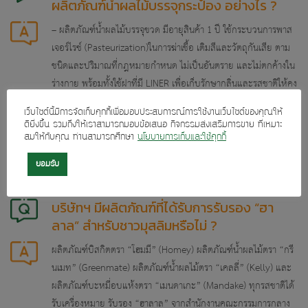
ผลิตภัณฑ์น้ำผลไม้บรรจุกระป๋อง อย่างไร ?
– ผลิตภัณฑ์น้ำผลไม้บรรจุขวด มีอายุสินค้า 1 ปี ใช้กระบวนการพาส
เจอร์ไรซ์ (Pasteurization)ในการฆ่าเชื้อ เติมสีและวัตถุกันเสีย ตาม
ชนิดและปริมาณที่กฎหมายกำหนด ไม่เป็นอันตราย และไม่ตกค้างใน
ร่างกาย พร้อมทั้งใช้ฝาที่มี LINER เพื่อเก็บรักษากลิ่นและรสชาติให้คง
ไว้ได้ดีกว่า
เว็บไซต์นี้มีการจัดเก็บคุกกี้เพื่อมอบประสบการณ์การใช้งานเว็บไซต์ของคุณให้
ดียิ่งขึ้น รวมถึงให้เราสามารถมอบข้อเสนอ กิจกรรมส่งเสริมการขาย ที่เหมาะ
– ผลิตภัณฑ์น้ำผลไม้บรรจุกระป๋อง มีอายุสินค้า 2 ปี ใช้กระบวนการส
สมให้กับคุณ ท่านสามารถศึกษา
นโยบายการเก็บและใช้คุกกี้
เตอริไรซ์ (Sterilization)ในการฆ่าเชื้อ ไม่เติมสีและวัตถุกันเสีย
ยอมรับ
บริษัทฯ มีผลิตภัณฑ์ที่ได้รับการรับรอง “ฮา
ลาล” สำหรับชาวมุสลิมหรือไม่ ?
ผลิตภัณฑ์บิสกิตตรา “โฮมมี” (Homey) ผลิตภัณฑ์น้ำผลไม้ตรา “กรี
นเมท” (Greenmate) ผลิตภัณฑ์น้ำผลไม้ตรา “เคลลี่” (Kelly) และ
ผลิตภัณฑ์บะหมี่อบแห้งตรา “เมนดาเกะ” (Mandake) ทุกรสชาติได้
รับเครื่องหมาย รับรอง “ฮาลาล” จากสำนักงานคณะกรรมการกลาง