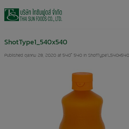
Skip
to
content
ShotType1_540x540
Published
ตุลาคม 28, 2020
at
540 × 540
in
ShotType1_540x54