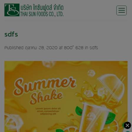
Skip
to
content
sdfs
Published
ตุลาคม 28, 2020
at
800 × 628
in
sdfs