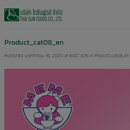
Skip
to
content
Product_cat08_en
Published
พฤศจิกายน 16, 2020
at
800 × 625
in
Product_cat08_en