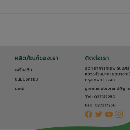
ผลิตภัณฑ์ของเรา
ติดต่อเรา
304 อาคารทีเอฟ ถนนศรี
เครื่องดื่ม
แขวงหัวหมาก เขตบางกะป
ขนมปังกรอบ
กรุงเทพฯ 10240
greenmatebrand@gma
บะหมี่
Tel : 027317250
Fax : 027317256