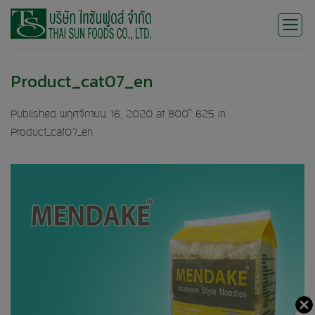
Skip
to
content
Product_cat07_en
Published
พฤศจิกายน 16, 2020
at
800 × 625
in
Product_cat07_en