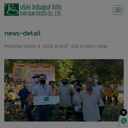
Skip
to
content
news-detail
Published
ตุลาคม 9, 2020
at
800 × 420
in
news-detail