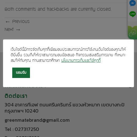
Both comments and trackbacks are currently closed.
←
Previous
Next
→
เว็บไซต์นี้มีการจัดเก็บคุกกี้เพื่อมอบประสบการณ์การใช้งานเว็บไซต์ของคุณให้
ดียิ่งขึ้น รวมถึงให้เราสามารถมอบข้อเสนอ กิจกรรมส่งเสริมการขาย ที่เหมาะ
สมให้กับคุณ ท่านสามารถศึกษา
นโยบายการเก็บและใช้คุกกี้
เกี่ยวกับเรา
บริการลูกค้า
ยอมรับ
ผลิตภัณฑ์ของเรา
ติดต่อเรา
304 อาคารทีเอฟ ถนนศรีนครินทร์ แขวงหัวหมาก เขตบางกะปิ
กรุงเทพฯ 10240
greenmatebrand@gmail.com
Tel : 027317250