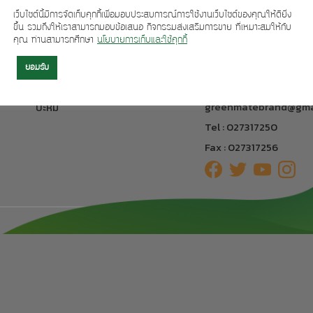
เว็บไซต์นี้มีการจัดเก็บคุกกี้เพื่อมอบประสบการณ์การใช้งานเว็บไซต์ของคุณให้ดียิ่ง
ขึ้น รวมถึงให้เราสามารถมอบข้อเสนอ กิจกรรมส่งเสริมการขาย ที่เหมาะสมให้กับ
ผลิตภัณฑ์ของเรา
ติดต่อเรา
คุณ ท่านสามารถศึกษา
นโยบายการเก็บและใช้คุกกี้
304 อาคารทีเอฟ ถนนศรี
เครื่องดื่ม
ยอมรับ
แขวงหัวหมาก เขตบางกะป
ขนมปังกรอบ
กรุงเทพฯ 10240
greenmatebrand@gma
บะหมี่
Tel : 027317250
Fax : 027317256