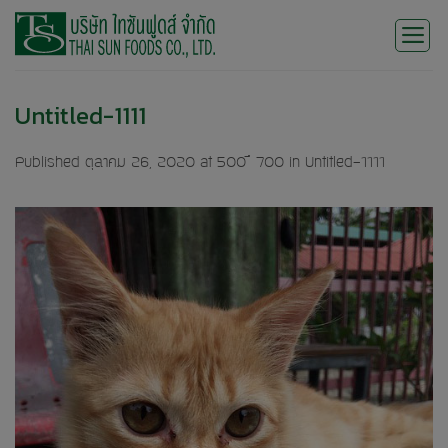
Skip
to
content
Untitled-1111
Published
ตุลาคม 26, 2020
at
500 × 700
in
Untitled-1111