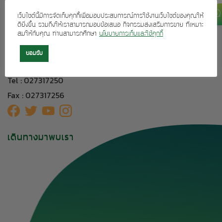
ผลิตภัณฑ์ของเรา
เว็บไซต์นี้มีการจัดเก็บคุกกี้เพื่อมอบประสบการณ์การใช้งานเว็บไซต์ของคุณให้
ติดต่อเรา
ดียิ่งขึ้น รวมถึงให้เราสามารถมอบข้อเสนอ กิจกรรมส่งเสริมการขาย ที่เหมาะ
สมให้กับคุณ ท่านสามารถศึกษา
นโยบายการเก็บและใช้คุกกี้
304 อาคารทีเอฟ ถนนศรีนครินทร์ แขวงหัวหมาก เขตบางกะปิ
กรุงเทพฯ 10240
ยอมรับ
greenmatebrand@gmail.com
Tel : 027317250
Fax : 027317256
เดินทางมาพบเรา