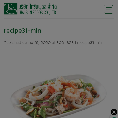
Skip
to
content
recipe31-min
Published
ตุลาคม 19, 2020
at
800 × 628
in
recipe31-min