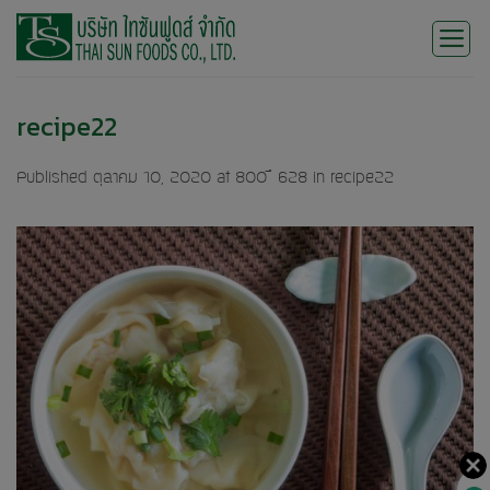
Skip
to
content
recipe22
Published
ตุลาคม 10, 2020
at
800 × 628
in
recipe22