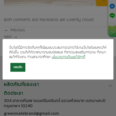
Both comments and trackbacks are currently closed.
←
Previous
Next
→
เว็บไซต์นี้มีการจัดเก็บคุกกี้เพื่อมอบประสบการณ์การใช้งานเว็บไซต์ของคุณให้
ดียิ่งขึ้น รวมถึงให้เราสามารถมอบข้อเสนอ กิจกรรมส่งเสริมการขาย ที่เหมาะ
สมให้กับคุณ ท่านสามารถศึกษา
นโยบายการเก็บและใช้คุกกี้
เกี่ยวกับเรา
ยอมรับ
บริการลูกค้า
ผลิตภัณฑ์ของเรา
ติดต่อเรา
304 อาคารทีเอฟ ถนนศรีนครินทร์ แขวงหัวหมาก เขตบางกะปิ
กรุงเทพฯ 10240
greenmatebrand@gmail.com