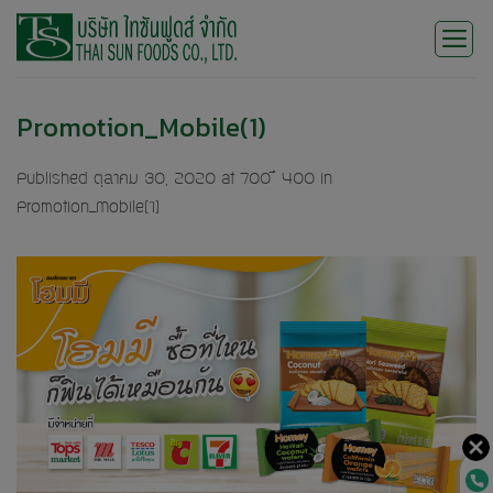
Skip
to
content
Promotion_Mobile(1)
Published
ตุลาคม 30, 2020
at
700 × 400
in
Promotion_Mobile(1)