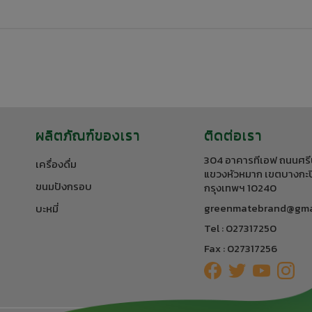
ผลิตภัณฑ์ของเรา
ติดต่อเรา
304 อาคารทีเอฟ ถนนศรี
เครื่องดื่ม
แขวงหัวหมาก เขตบางกะป
ขนมปังกรอบ
กรุงเทพฯ 10240
greenmatebrand@gma
บะหมี่
Tel : 027317250
Fax : 027317256