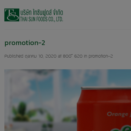
Skip
to
content
promotion-2
Published
ตุลาคม 10, 2020
at
800 × 620
in
promotion-2