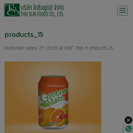
Skip
to
content
products_15
Published
ตุลาคม 27, 2020
at
326 × 256
in
products_15