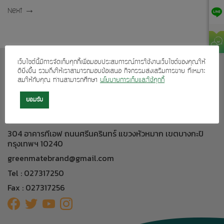
Next
→
เว็บไซต์นี้มีการจัดเก็บคุกกี้เพื่อมอบประสบการณ์การใช้งานเว็บไซต์ของคุณให้
เกี่ยวกับเรา
ดียิ่งขึ้น รวมถึงให้เราสามารถมอบข้อเสนอ กิจกรรมส่งเสริมการขาย ที่เหมาะ
สมให้กับคุณ ท่านสามารถศึกษา
นโยบายการเก็บและใช้คุกกี้
บริการลูกค้า
ผลิตภัณฑ์ของเรา
ยอมรับ
ติดต่อเรา
304 อาคารทีเอฟ ถนนศรีนครินทร์ แขวงหัวหมาก เขตบางกะปิ
กรุงเทพฯ 10240
greenmatebrand@gmail.com
Tel : 027317250
Fax : 027317256