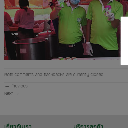
Both comments and trackbacks are currently closed.
←
Previous
Next
→
เกี่ยวกับเรา
บริการลูกค้า