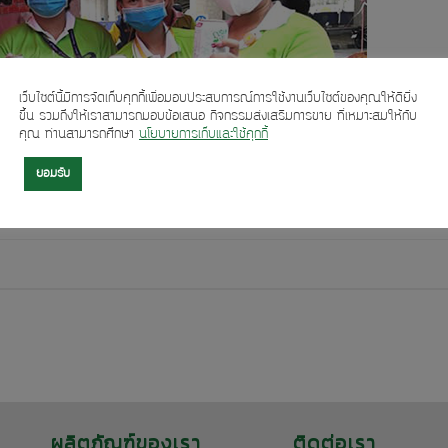
เว็บไซต์นี้มีการจัดเก็บคุกกี้เพื่อมอบประสบการณ์การใช้งานเว็บไซต์ของคุณให้ดียิ่ง
ขึ้น รวมถึงให้เราสามารถมอบข้อเสนอ กิจกรรมส่งเสริมการขาย ที่เหมาะสมให้กับ
คุณ ท่านสามารถศึกษา
นโยบายการเก็บและใช้คุกกี้
ยอมรับ
ผลิตภัณฑ์ของเรา
ติดต่อเรา