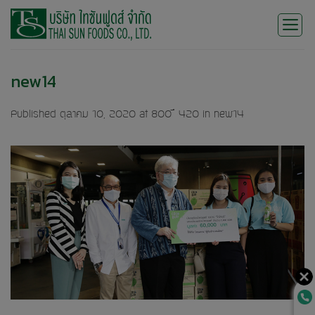
Skip
to
content
new14
Published
ตุลาคม 10, 2020
at
800 × 420
in
new14