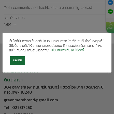
Both comments and trackbacks are currently closed.
←
Previous
Next
→
เว็บไซต์นี้มีการจัดเก็บคุกกี้เพื่อมอบประสบการณ์การใช้งานเว็บไซต์ของคุณให้
ดียิ่งขึ้น รวมถึงให้เราสามารถมอบข้อเสนอ กิจกรรมส่งเสริมการขาย ที่เหมาะ
สมให้กับคุณ ท่านสามารถศึกษา
นโยบายการเก็บและใช้คุกกี้
เกี่ยวกับเรา
บริการลูกค้า
ยอมรับ
ผลิตภัณฑ์ของเรา
ติดต่อเรา
304 อาคารทีเอฟ ถนนศรีนครินทร์ แขวงหัวหมาก เขตบางกะปิ
กรุงเทพฯ 10240
greenmatebrand@gmail.com
Tel : 027317250