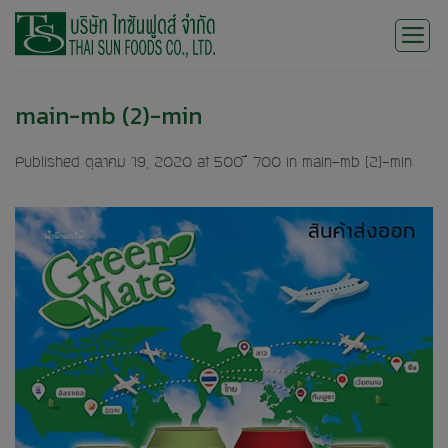
Skip
to
content
main-mb (2)-min
Published
ตุลาคม 19, 2020
at
500 × 700
in
main-mb (2)-min