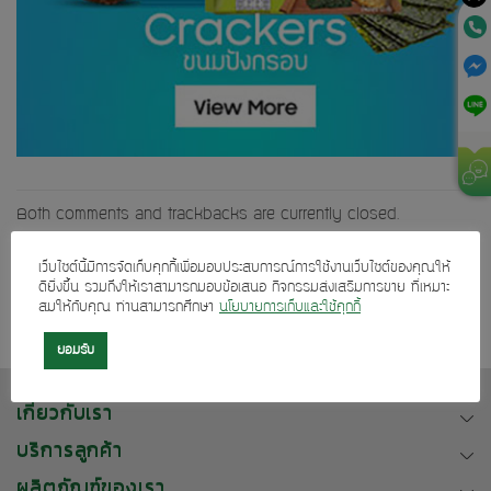
Both comments and trackbacks are currently closed.
←
Previous
เว็บไซต์นี้มีการจัดเก็บคุกกี้เพื่อมอบประสบการณ์การใช้งานเว็บไซต์ของคุณให้
Next
→
ดียิ่งขึ้น รวมถึงให้เราสามารถมอบข้อเสนอ กิจกรรมส่งเสริมการขาย ที่เหมาะ
สมให้กับคุณ ท่านสามารถศึกษา
นโยบายการเก็บและใช้คุกกี้
ยอมรับ
เกี่ยวกับเรา
บริการลูกค้า
ผลิตภัณฑ์ของเรา