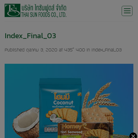
Skip
to
content
Index_Final_03
Published
ตุลาคม 3, 2020
at
435 × 400
in
Index_Final_03