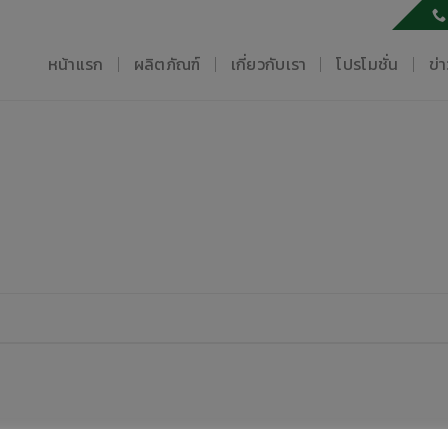
หน้าแรก
ผลิตภัณฑ์
เกี่ยวกับเรา
โปรโมชั่น
ข่