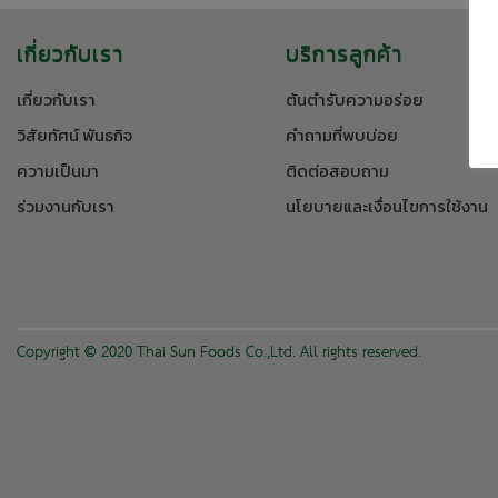
เกี่ยวกับเรา
บริการลูกค้า
เกี่ยวกับเรา
ต้นตำรับความอร่อย
วิสัยทัศน์ พันธกิจ
คำถามที่พบบ่อย
ความเป็นมา
ติดต่อสอบถาม
ร่วมงานกับเรา
นโยบายและเงื่อนไขการใช้งาน
Copyright © 2020 Thai Sun Foods Co.,Ltd. All rights reserved.