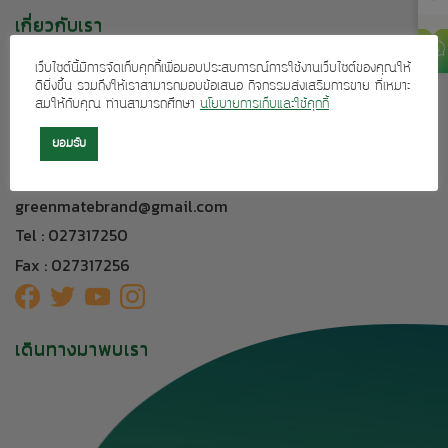
เกี่ยวกับเรา
บริการลูกค้า
เว็บไซต์นี้มีการจัดเก็บคุกกี้เพื่อมอบประสบการณ์การใช้งานเว็บไซต์ของคุณให้
ผลิตภัณฑ์ของเรา
ดียิ่งขึ้น รวมถึงให้เราสามารถมอบข้อเสนอ กิจกรรมส่งเสริมการขาย ที่เหมาะ
สมให้กับคุณ ท่านสามารถศึกษา
นโยบายการเก็บและใช้คุกกี้
ติดต่อเรา
ยอมรับ
304 อาคารทีเอฟ ถนนศรีนครินทร์ แขวงหัวหมาก เขตบางกะปิ
กรุงเทพฯ 10240
greenmatebrand@gmail.com
Tel : 027317250
Fax : 027317256
เดินทางมาพบเรา