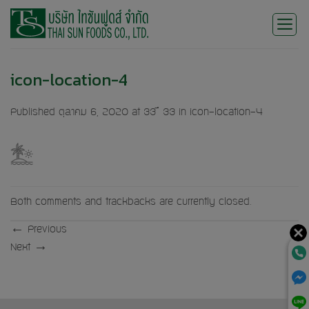
Skip
to
content
icon-location-4
Published
ตุลาคม 6, 2020
at
33 × 33
in
icon-location-4
Both comments and trackbacks are currently closed.
←
Previous
Next
→