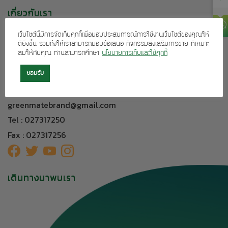
เกี่ยวกับเรา
บริการลูกค้า
เว็บไซต์นี้มีการจัดเก็บคุกกี้เพื่อมอบประสบการณ์การใช้งานเว็บไซต์ของคุณให้
ผลิตภัณฑ์ของเรา
ดียิ่งขึ้น รวมถึงให้เราสามารถมอบข้อเสนอ กิจกรรมส่งเสริมการขาย ที่เหมาะ
สมให้กับคุณ ท่านสามารถศึกษา
นโยบายการเก็บและใช้คุกกี้
ติดต่อเรา
ยอมรับ
304 อาคารทีเอฟ ถนนศรีนครินทร์ แขวงหัวหมาก เขตบางกะปิ
กรุงเทพฯ 10240
greenmatebrand@gmail.com
Tel : 027317250
Fax : 027317256
เดินทางมาพบเรา