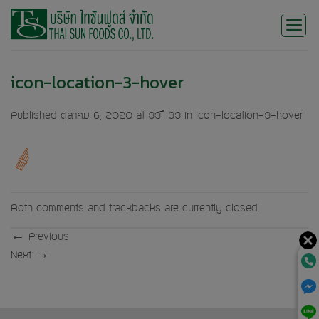
Skip
to
content
icon-location-3-hover
Published
ตุลาคม 6, 2020
at
33 × 33
in
icon-location-3-hover
Both comments and trackbacks are currently closed.
←
Previous
Next
→