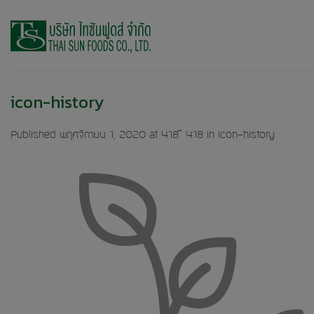
Skip
to
content
icon-history
Published
พฤศจิกายน 1, 2020
at
418 × 418
in
icon-history