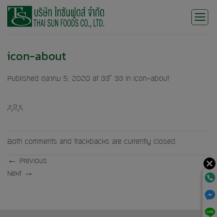
Skip
to
content
icon-about
Published
ตุลาคม 5, 2020
at
33 × 33
in
icon-about
Both comments and trackbacks are currently closed.
←
Previous
Next
→