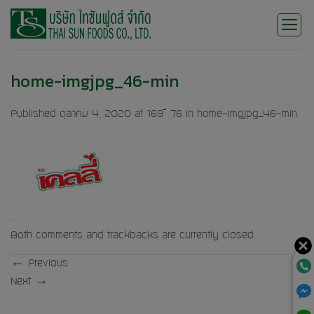
Skip
to
content
home-imgjpg_46-min
Published
ตุลาคม 4, 2020
at
169 × 76
in
home-imgjpg_46-min
Both comments and trackbacks are currently closed.
←
Previous
Next
→