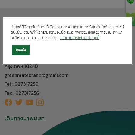
เกี่ยวกับเรา
เว็บไซต์นี้มีการจัดเก็บคุกกี้เพื่อมอบประสบการณ์การใช้งานเว็บไซต์ของคุณให้
บริการลูกค้า
ดียิ่งขึ้น รวมถึงให้เราสามารถมอบข้อเสนอ กิจกรรมส่งเสริมการขาย ที่เหมาะ
สมให้กับคุณ ท่านสามารถศึกษา
นโยบายการเก็บและใช้คุกกี้
ผลิตภัณฑ์ของเรา
ติดต่อเรา
ยอมรับ
304 อาคารทีเอฟ ถนนศรีนครินทร์ แขวงหัวหมาก เขตบางกะปิ
กรุงเทพฯ 10240
greenmatebrand@gmail.com
Tel : 027317250
Fax : 027317256
เดินทางมาพบเรา