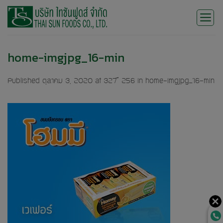
Skip
to
content
home-imgjpg_16-min
Published
ตุลาคม 3, 2020
at
327 × 256
in
home-imgjpg_16-min