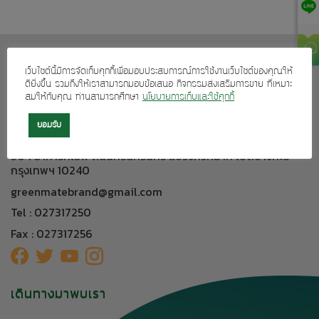
เกี่ยวกับเรา
เว็บไซต์นี้มีการจัดเก็บคุกกี้เพื่อมอบประสบการณ์การใช้งานเว็บไซต์ของคุณให้
บริการลูกค้า
ดียิ่งขึ้น รวมถึงให้เราสามารถมอบข้อเสนอ กิจกรรมส่งเสริมการขาย ที่เหมาะ
สมให้กับคุณ ท่านสามารถศึกษา
นโยบายการเก็บและใช้คุกกี้
ผลิตภัณฑ์ของเรา
ยอมรับ
ติดต่อเรา
304 อาคารทีเอฟ ถนนศรีนครินทร์ แขวงหัวหมาก เขตบางกะปิ
กรุงเทพฯ 10240
greenmatebrand@gmail.com
Tel : 027317250
Fax : 027317256
เดินทางมาพบเรา