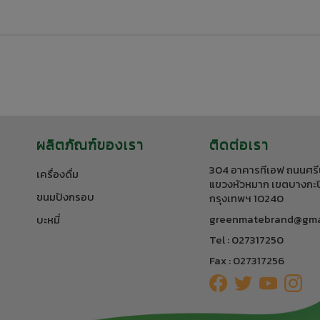
ผลิตภัณฑ์ของเรา
ติดต่อเรา
304 อาคารทีเอฟ ถนนศรี
เครื่องดื่ม
แขวงหัวหมาก เขตบางกะป
ขนมปังกรอบ
กรุงเทพฯ 10240
greenmatebrand@gma
บะหมี่
Tel : 027317250
Fax : 027317256