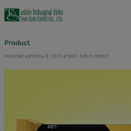
Skip
to
content
Product
Published
พฤศจิกายน 3, 2020
at
800 × 628
in
Product