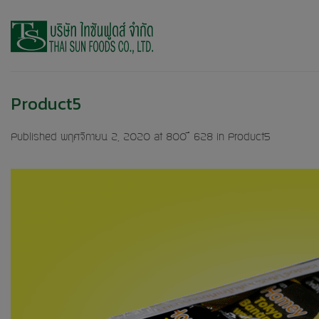
Skip
to
content
Product5
Published
พฤศจิกายน 2, 2020
at
800 × 628
in
Product5