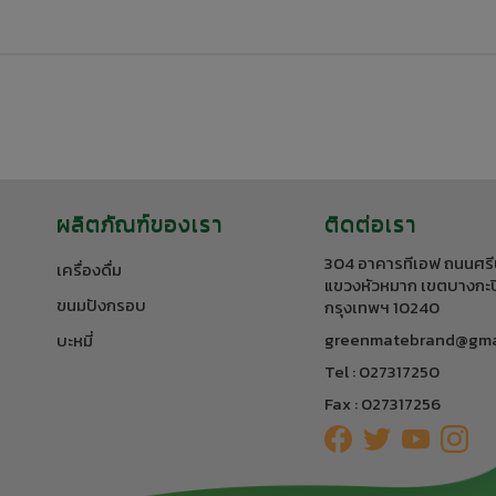
ผลิตภัณฑ์ของเรา
ติดต่อเรา
304 อาคารทีเอฟ ถนนศรี
เครื่องดื่ม
แขวงหัวหมาก เขตบางกะป
ขนมปังกรอบ
กรุงเทพฯ 10240
greenmatebrand@gma
บะหมี่
Tel : 027317250
Fax : 027317256