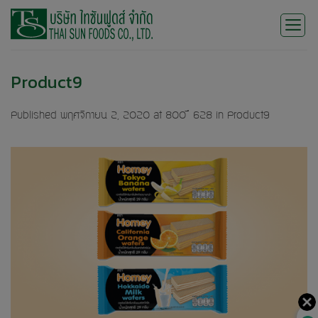
Skip
to
content
Product9
Published
พฤศจิกายน 2, 2020
at
800 × 628
in
Product9