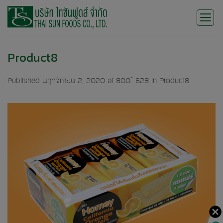
Skip
to
content
Product8
Published
พฤศจิกายน 2, 2020
at
800 × 628
in
Product8