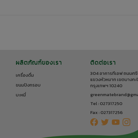
ผลิตภัณฑ์ของเรา
ติดต่อเรา
304 อาคารทีเอฟ ถนนศรี
เครื่องดื่ม
แขวงหัวหมาก เขตบางกะป
ขนมปังกรอบ
กรุงเทพฯ 10240
greenmatebrand@gma
บะหมี่
Tel : 027317250
Fax : 027317256