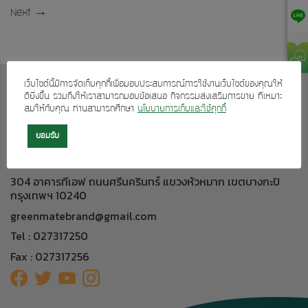
Next
→
เว็บไซต์นี้มีการจัดเก็บคุกกี้เพื่อมอบประสบการณ์การใช้งานเว็บไซต์ของคุณให้
เกี่ยวกับเรา
ดียิ่งขึ้น รวมถึงให้เราสามารถมอบข้อเสนอ กิจกรรมส่งเสริมการขาย ที่เหมาะ
สมให้กับคุณ ท่านสามารถศึกษา
นโยบายการเก็บและใช้คุกกี้
บริการลูกค้า
ผลิตภัณฑ์ของเรา
ยอมรับ
ติดต่อเรา
304 อาคารทีเอฟ ถนนศรีนครินทร์ แขวงหัวหมาก เขตบางกะปิ
กรุงเทพฯ 10240
greenmatebrand@gmail.com
Tel : 027317250
Fax : 027317256