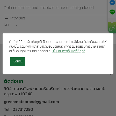
Both comments and trackbacks are currently closed.
←
Previous
Next
→
เว็บไซต์นี้มีการจัดเก็บคุกกี้เพื่อมอบประสบการณ์การใช้งานเว็บไซต์ของคุณให้
ดียิ่งขึ้น รวมถึงให้เราสามารถมอบข้อเสนอ กิจกรรมส่งเสริมการขาย ที่เหมาะ
สมให้กับคุณ ท่านสามารถศึกษา
นโยบายการเก็บและใช้คุกกี้
เกี่ยวกับเรา
บริการลูกค้า
ยอมรับ
ผลิตภัณฑ์ของเรา
ติดต่อเรา
304 อาคารทีเอฟ ถนนศรีนครินทร์ แขวงหัวหมาก เขตบางกะปิ
กรุงเทพฯ 10240
greenmatebrand@gmail.com
Tel : 027317250