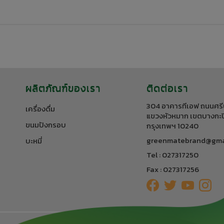
ผลิตภัณฑ์ของเรา
ติดต่อเรา
304 อาคารทีเอฟ ถนนศรี
เครื่องดื่ม
แขวงหัวหมาก เขตบางกะป
ขนมปังกรอบ
กรุงเทพฯ 10240
greenmatebrand@gma
บะหมี่
Tel : 027317250
Fax : 027317256