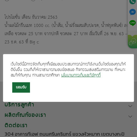
โปรโมชั่น เดือน ธันวาคม 2563
น้ำผลไม้กรีนเมท 1000 cc. (น้ำส้ม, น้ำฝรั่งผสมสับปะรด, น้ำฟรุตพันซ์) ลด
เหลือ ขวดละ 25 บาท จากปกติ ขวดละ 27 บาท เริ่มวันที่ 26 พ.ย. 63 –
23 ธ.ค. 63 ที่ Big c
เว็บไซต์นี้มีการจัดเก็บคุกกี้เพื่อมอบประสบการณ์การใช้งานเว็บไซต์ของคุณให้
ดียิ่งขึ้น รวมถึงให้เราสามารถมอบข้อเสนอ กิจกรรมส่งเสริมการขาย ที่เหมาะ
สมให้กับคุณ ท่านสามารถศึกษา
นโยบายการเก็บและใช้คุกกี้
ยอมรับ
เกี่ยวกับเรา
บริการลูกค้า
ผลิตภัณฑ์ของเรา
ติดต่อเรา
304 อาคารทีเอฟ ถนนศรีนครินทร์ แขวงหัวหมาก เขตบางกะปิ