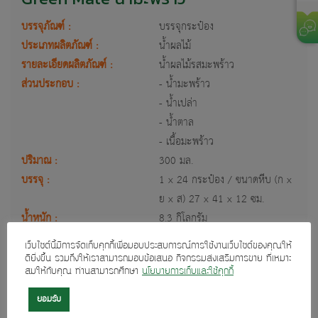
บรรจุภัณฑ์ :
บรรจุกระป๋อง
ประเภทผลิตภัณฑ์ :
น้ำผลไม้
รายละเอียดผลิตภัณฑ์ :
น้ำผลไม้รสมะพร้าว
ส่วนประกอบ :
- น้ำมะพร้าว
- น้ำเปล่า
- น้ำตาล
- เนื้อมะพร้าว
ปริมาณ :
300 มล.
บรรจุ :
1 x 24 กระป๋อง / ขนาดหีบ (ก x
ย x ส) 27 x 41 x 12 ซม.
น้ำหนัก :
8.3 กิโลกรัม
อายุผลิตภัณฑ์ :
2 ปี
เว็บไซต์นี้มีการจัดเก็บคุกกี้เพื่อมอบประสบการณ์การใช้งานเว็บไซต์ของคุณให้
ดียิ่งขึ้น รวมถึงให้เราสามารถมอบข้อเสนอ กิจกรรมส่งเสริมการขาย ที่เหมาะ
สมให้กับคุณ ท่านสามารถศึกษา
นโยบายการเก็บและใช้คุกกี้
ยอมรับ