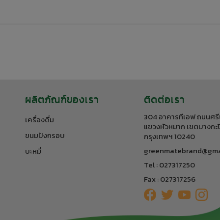
ผลิตภัณฑ์ของเรา
ติดต่อเรา
304 อาคารทีเอฟ ถนนศรี
เครื่องดื่ม
แขวงหัวหมาก เขตบางกะป
ขนมปังกรอบ
กรุงเทพฯ 10240
greenmatebrand@gma
บะหมี่
Tel : 027317250
Fax : 027317256