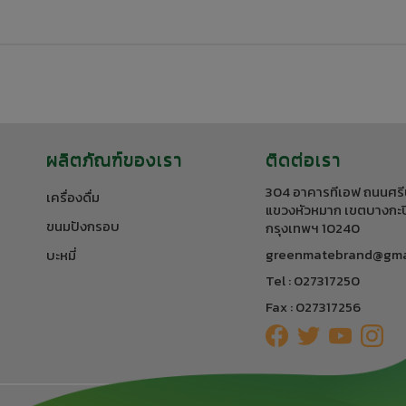
ผลิตภัณฑ์ของเรา
ติดต่อเรา
304 อาคารทีเอฟ ถนนศรี
เครื่องดื่ม
แขวงหัวหมาก เขตบางกะป
ขนมปังกรอบ
กรุงเทพฯ 10240
greenmatebrand@gma
บะหมี่
Tel : 027317250
Fax : 027317256