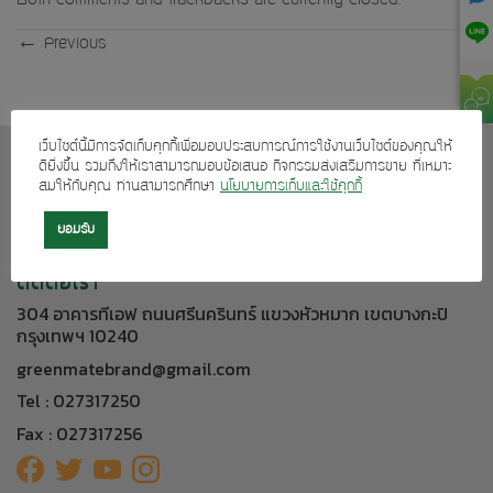
Both comments and trackbacks are currently closed.
←
Previous
เว็บไซต์นี้มีการจัดเก็บคุกกี้เพื่อมอบประสบการณ์การใช้งานเว็บไซต์ของคุณให้
เกี่ยวกับเรา
ดียิ่งขึ้น รวมถึงให้เราสามารถมอบข้อเสนอ กิจกรรมส่งเสริมการขาย ที่เหมาะ
สมให้กับคุณ ท่านสามารถศึกษา
นโยบายการเก็บและใช้คุกกี้
บริการลูกค้า
ยอมรับ
ผลิตภัณฑ์ของเรา
ติดต่อเรา
304 อาคารทีเอฟ ถนนศรีนครินทร์ แขวงหัวหมาก เขตบางกะปิ
กรุงเทพฯ 10240
greenmatebrand@gmail.com
Tel : 027317250
Fax : 027317256