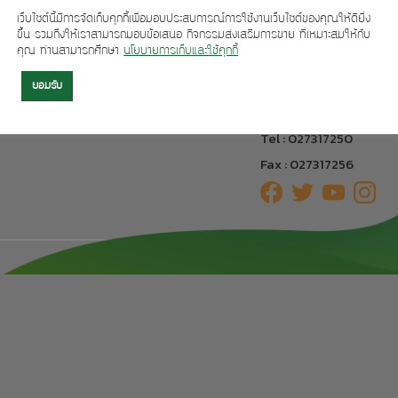
ผลิตภัณฑ์ของเรา
ติดต่อเรา
เว็บไซต์นี้มีการจัดเก็บคุกกี้เพื่อมอบประสบการณ์การใช้งานเว็บไซต์ของคุณให้ดียิ่ง
ขึ้น รวมถึงให้เราสามารถมอบข้อเสนอ กิจกรรมส่งเสริมการขาย ที่เหมาะสมให้กับ
304 อาคารทีเอฟ ถนนศรี
คุณ ท่านสามารถศึกษา
นโยบายการเก็บและใช้คุกกี้
เครื่องดื่ม
แขวงหัวหมาก เขตบางกะป
ขนมปังกรอบ
กรุงเทพฯ 10240
ยอมรับ
greenmatebrand@gma
บะหมี่
Tel : 027317250
Fax : 027317256