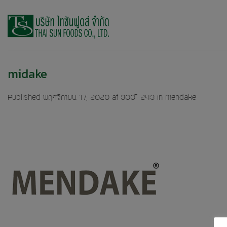
Skip
to
content
midake
Published
พฤศจิกายน 17, 2020
at
300 × 243
in
Mendake