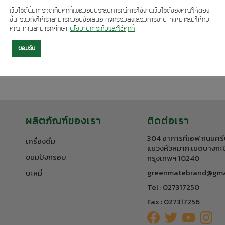
เว็บไซต์นี้มีการจัดเก็บคุกกี้เพื่อมอบประสบการณ์การใช้งานเว็บไซต์ของคุณให้ดียิ่ง
ขึ้น รวมถึงให้เราสามารถมอบข้อเสนอ กิจกรรมส่งเสริมการขาย ที่เหมาะสมให้กับ
คุณ ท่านสามารถศึกษา
นโยบายการเก็บและใช้คุกกี้
ยอมรับ
ผลิตภัณฑ์ของเรา
ติดต่อเรา
304 อาคารทีเอฟ ถนนศรี
เครื่องดื่ม
แขวงหัวหมาก เขตบางกะป
ขนมปังกรอบ
กรุงเทพฯ 10240
greenmatebrand@gma
บะหมี่
Tel : 027317250
Fax : 027317256