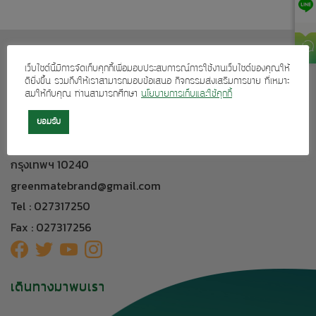
เกี่ยวกับเรา
เว็บไซต์นี้มีการจัดเก็บคุกกี้เพื่อมอบประสบการณ์การใช้งานเว็บไซต์ของคุณให้
บริการลูกค้า
ดียิ่งขึ้น รวมถึงให้เราสามารถมอบข้อเสนอ กิจกรรมส่งเสริมการขาย ที่เหมาะ
สมให้กับคุณ ท่านสามารถศึกษา
นโยบายการเก็บและใช้คุกกี้
ผลิตภัณฑ์ของเรา
ยอมรับ
ติดต่อเรา
304 อาคารทีเอฟ ถนนศรีนครินทร์ แขวงหัวหมาก เขตบางกะปิ
กรุงเทพฯ 10240
greenmatebrand@gmail.com
Tel : 027317250
Fax : 027317256
เดินทางมาพบเรา