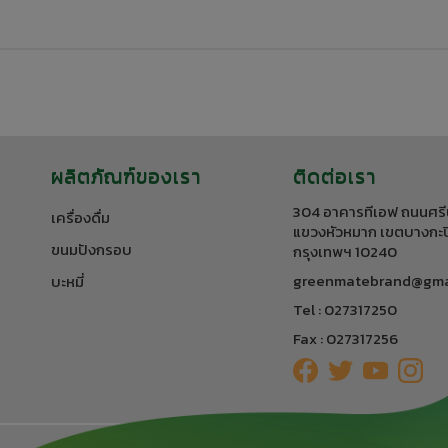
ผลิตภัณฑ์ของเรา
ติดต่อเรา
304 อาคารทีเอฟ ถนนศรี
เครื่องดื่ม
แขวงหัวหมาก เขตบางกะป
ขนมปังกรอบ
กรุงเทพฯ 10240
greenmatebrand@gma
บะหมี่
Tel : 027317250
Fax : 027317256