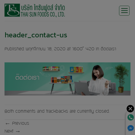
Skip
to
content
header_contact-us
Published
พฤศจิกายน 18, 2020
at
1600 × 420
in
ติดต่อเรา
Both comments and trackbacks are currently closed.
←
Previous
Next
→