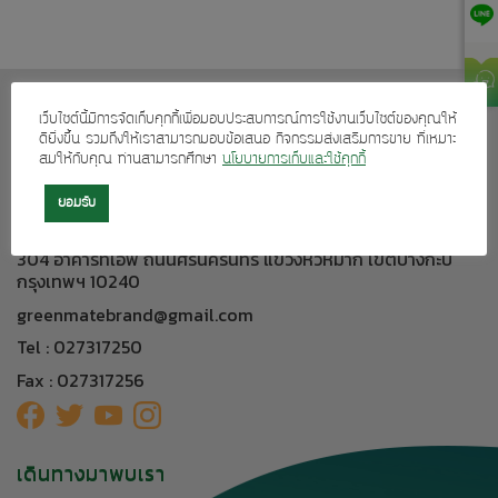
เกี่ยวกับเรา
เว็บไซต์นี้มีการจัดเก็บคุกกี้เพื่อมอบประสบการณ์การใช้งานเว็บไซต์ของคุณให้
ดียิ่งขึ้น รวมถึงให้เราสามารถมอบข้อเสนอ กิจกรรมส่งเสริมการขาย ที่เหมาะ
บริการลูกค้า
สมให้กับคุณ ท่านสามารถศึกษา
นโยบายการเก็บและใช้คุกกี้
ผลิตภัณฑ์ของเรา
ยอมรับ
ติดต่อเรา
304 อาคารทีเอฟ ถนนศรีนครินทร์ แขวงหัวหมาก เขตบางกะปิ
กรุงเทพฯ 10240
greenmatebrand@gmail.com
Tel : 027317250
Fax : 027317256
เดินทางมาพบเรา