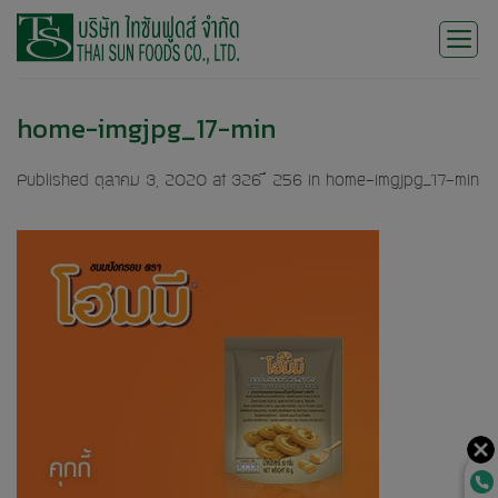
Skip
to
content
home-imgjpg_17-min
Published
ตุลาคม 3, 2020
at
326 × 256
in
home-imgjpg_17-min